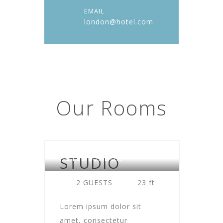
EMAIL
london@hotel.com
Our
Rooms
STUDIO
HOTEL LONDON
2 GUESTS
23 ft
Lorem ipsum dolor sit
amet, consectetur