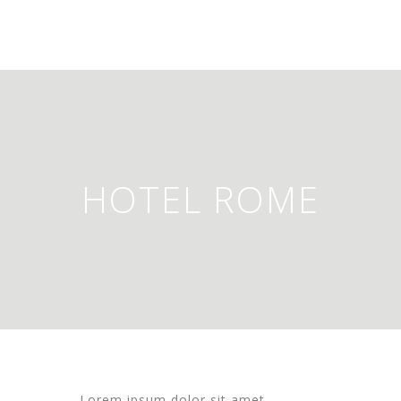
HOTEL ROME
L
orem ipsum dolor sit amet,